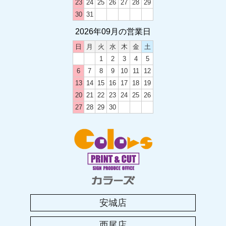
2024-2025 年末年始のお休み
23
24
25
26
27
28
29
30
31
2026年09月の営業日
2024.05.20
土曜日の営業時間変更のお知らせ
日
月
火
水
木
金
土
1
2
3
4
5
6
7
8
9
10
11
12
2023.12.12
13
14
15
16
17
18
19
2023-2024 年末年始のお休み
20
21
22
23
24
25
26
27
28
29
30
2023.08.19
カラーズ西尾店移転のお知らせ
2023.08.04
2023年 お盆休みのお知らせ
安城店
2023.04.25
西尾店