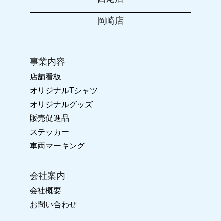
2023年 ゴールデンウィークのお休み
岡崎店
2023.01.25
卒団・卒業に!! オリジナルグッズ
事業内容
2022.11.23
店舗看板
2022-2023 年末年始のお休み
オリジナルTシャツ
オリジナルグッズ
2022.04.28
販売促進品
カラーズ岡崎店 リニューアルオープン!!
ステッカー
車両マーキング
2022.03.26
会社案内
2022年 ゴールデンウィークの臨時休業について
会社概要
お問い合わせ
2022.03.26
ホームページ ReNewal!!