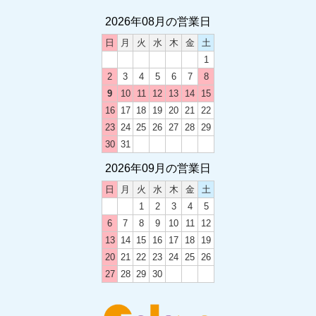
2026年 スタッフ募集中!!
2026年08月の営業日
日
月
火
水
木
金
土
2024.12.21
1
卒業・卒団 オリジナルグッズ
2
3
4
5
6
7
8
9
10
11
12
13
14
15
2024.12.03
16
17
18
19
20
21
22
2024-2025 年末年始のお休み
23
24
25
26
27
28
29
30
31
2026年09月の営業日
2024.05.20
土曜日の営業時間変更のお知らせ
日
月
火
水
木
金
土
1
2
3
4
5
6
7
8
9
10
11
12
2023.12.12
13
14
15
16
17
18
19
2023-2024 年末年始のお休み
20
21
22
23
24
25
26
27
28
29
30
2023.08.19
カラーズ西尾店移転のお知らせ