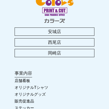
2023.08.04
2023年 お盆休みのお知らせ
安城店
2023.04.25
西尾店
2023年 ゴールデンウィークのお休み
岡崎店
2023.01.25
卒団・卒業に!! オリジナルグッズ
事業内容
2022.11.23
店舗看板
2022-2023 年末年始のお休み
オリジナルTシャツ
オリジナルグッズ
2022.04.28
販売促進品
カラーズ岡崎店 リニューアルオープン!!
ステッカー