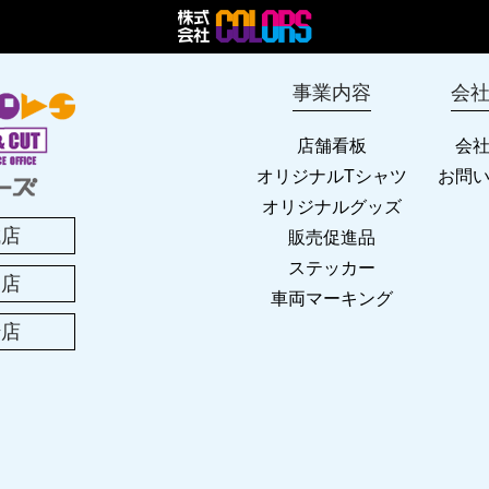
2025 年末年始のお休み
事業内容
会
営業時間変更のお知らせ
店舗看板
会
2024 年末年始のお休み
オリジナルTシャツ
お問
オリジナルグッズ
城店
販売促進品
西尾店移転のお知らせ
ステッカー
尾店
車両マーキング
年 お盆休みのお知らせ
崎店
年 ゴールデンウィークのお休み
業に!! オリジナルグッズ