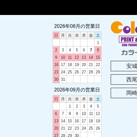
2024.12.03
2024-
2026年08月の営業日
2024.05.20
土曜日の
日
月
火
水
木
金
土
1
2023.12.12
2023-
2
3
4
5
6
7
8
9
10
11
12
13
14
15
16
17
18
19
20
21
22
安
2023.08.19
カラーズ
23
24
25
26
27
28
29
西
30
31
2023.08.04
2023
2026年09月の営業日
岡
日
月
火
水
木
金
土
2023.04.25
2023
1
2
3
4
5
6
7
8
9
10
11
12
13
14
15
16
17
18
19
2023.01.25
卒団・卒
20
21
22
23
24
25
26
27
28
29
30