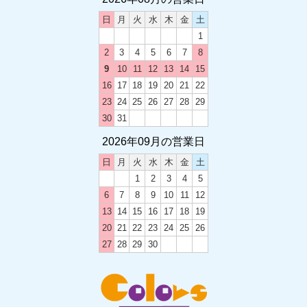
日
月
火
水
木
金
土
2024.12.21
1
卒業・卒団 オリジナルグッズ
2
3
4
5
6
7
8
9
10
11
12
13
14
15
2024.12.03
16
17
18
19
20
21
22
2024-2025 年末年始のお休み
23
24
25
26
27
28
29
30
31
2026年09月の営業日
2024.05.20
土曜日の営業時間変更のお知らせ
日
月
火
水
木
金
土
1
2
3
4
5
6
7
8
9
10
11
12
2023.12.12
13
14
15
16
17
18
19
2023-2024 年末年始のお休み
20
21
22
23
24
25
26
27
28
29
30
2023.08.19
カラーズ西尾店移転のお知らせ