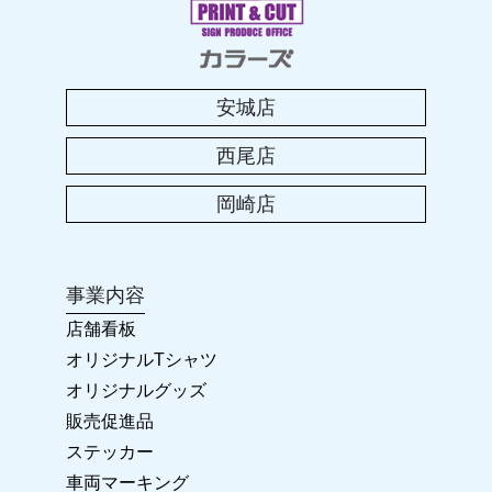
2023.08.04
2023年 お盆休みのお知らせ
安城店
2023.04.25
西尾店
2023年 ゴールデンウィークのお休み
岡崎店
2023.01.25
卒団・卒業に!! オリジナルグッズ
事業内容
2022.11.23
店舗看板
2022-2023 年末年始のお休み
オリジナルTシャツ
オリジナルグッズ
2022.04.28
販売促進品
カラーズ岡崎店 リニューアルオープン!!
ステッカー
車両マーキング