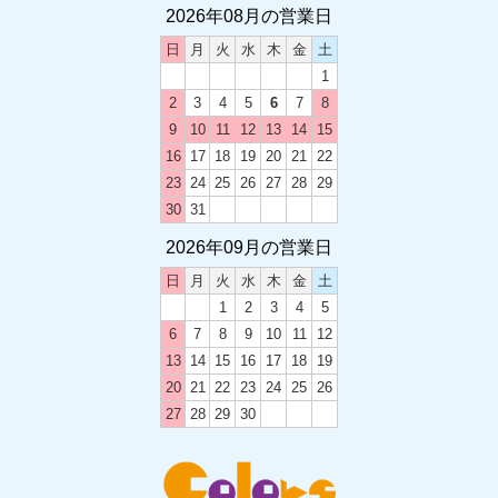
2026年08月の営業日
日
月
火
水
木
金
土
2024.12.21
1
卒業・卒団 オリジナルグッズ
2
3
4
5
6
7
8
9
10
11
12
13
14
15
2024.12.03
16
17
18
19
20
21
22
2024-2025 年末年始のお休み
23
24
25
26
27
28
29
30
31
2026年09月の営業日
2024.05.20
土曜日の営業時間変更のお知らせ
日
月
火
水
木
金
土
1
2
3
4
5
6
7
8
9
10
11
12
2023.12.12
13
14
15
16
17
18
19
2023-2024 年末年始のお休み
20
21
22
23
24
25
26
27
28
29
30
2023.08.19
カラーズ西尾店移転のお知らせ