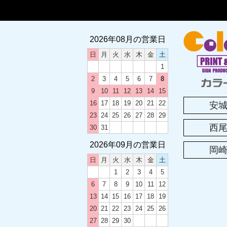
2024.12.03
2024-
2026年08月の営業日
2024.05.20
土曜日の
日
月
火
水
木
金
土
1
2023.12.12
2023-
2
3
4
5
6
7
8
9
10
11
12
13
14
15
16
17
18
19
20
21
22
安
2023.08.19
カラーズ
23
24
25
26
27
28
29
西
30
31
2023.08.04
2023
2026年09月の営業日
岡
日
月
火
水
木
金
土
2023.04.25
2023
1
2
3
4
5
6
7
8
9
10
11
12
13
14
15
16
17
18
19
2023.01.25
卒団・卒
20
21
22
23
24
25
26
27
28
29
30