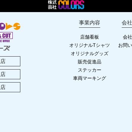
2025 年末年始のお休み
事業内容
会
営業時間変更のお知らせ
店舗看板
会
2024 年末年始のお休み
オリジナルTシャツ
お問
オリジナルグッズ
城店
販売促進品
西尾店移転のお知らせ
ステッカー
尾店
車両マーキング
年 お盆休みのお知らせ
崎店
年 ゴールデンウィークのお休み
業に!! オリジナルグッズ