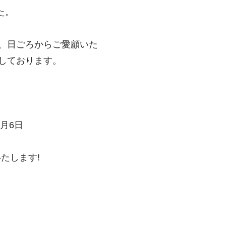
た。
、日ごろからご愛顧いた
しております。
1月6日
いたします!