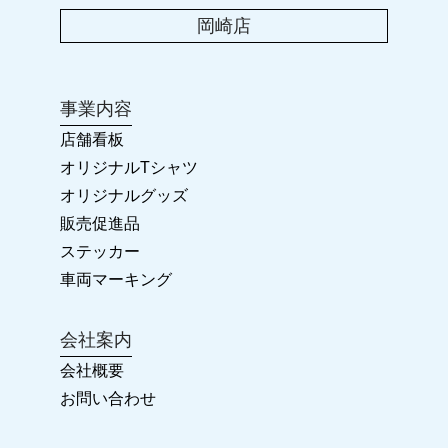
岡崎店
2023.01.25
卒団・卒業に!! オリジナルグッズ
事業内容
2022.11.23
店舗看板
2022-2023 年末年始のお休み
オリジナルTシャツ
オリジナルグッズ
2022.04.28
販売促進品
カラーズ岡崎店 リニューアルオープン!!
ステッカー
車両マーキング
2022.03.26
会社案内
2022年 ゴールデンウィークの臨時休業について
会社概要
お問い合わせ
2022.03.26
ホームページ ReNewal!!