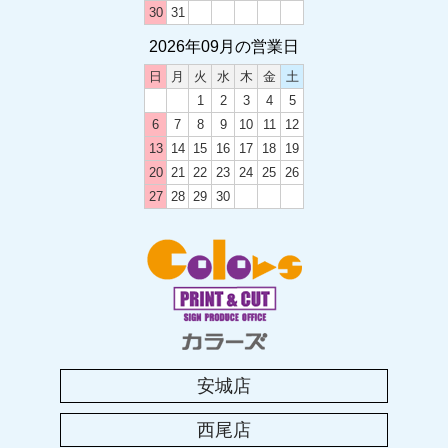
30
31
2026年09月の営業日
2024.05.20
土曜日の営業時間変更のお知らせ
日
月
火
水
木
金
土
1
2
3
4
5
6
7
8
9
10
11
12
2023.12.12
13
14
15
16
17
18
19
2023-2024 年末年始のお休み
20
21
22
23
24
25
26
27
28
29
30
2023.08.19
カラーズ西尾店移転のお知らせ
2023.08.04
2023年 お盆休みのお知らせ
安城店
2023.04.25
西尾店
2023年 ゴールデンウィークのお休み