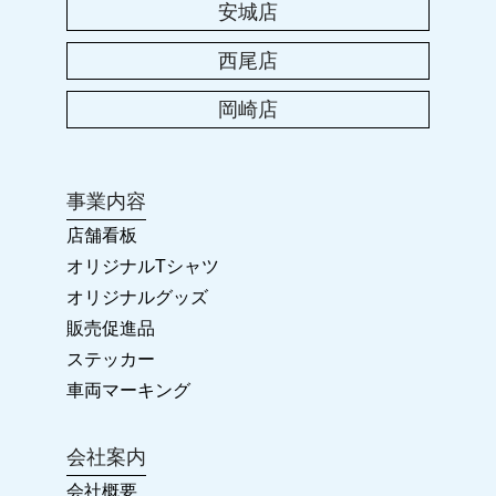
安城店
2023.04.25
西尾店
2023年 ゴールデンウィークのお休み
岡崎店
2023.01.25
卒団・卒業に!! オリジナルグッズ
事業内容
2022.11.23
店舗看板
2022-2023 年末年始のお休み
オリジナルTシャツ
オリジナルグッズ
2022.04.28
販売促進品
カラーズ岡崎店 リニューアルオープン!!
ステッカー
車両マーキング
2022.03.26
会社案内
2022年 ゴールデンウィークの臨時休業について
会社概要