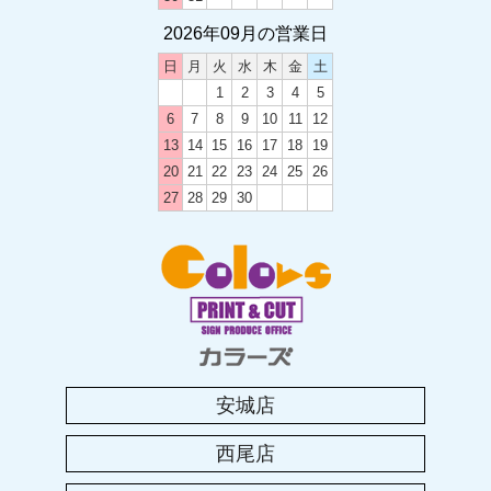
2026年09月の営業日
2024.05.20
土曜日の営業時間変更のお知らせ
日
月
火
水
木
金
土
1
2
3
4
5
6
7
8
9
10
11
12
2023.12.12
13
14
15
16
17
18
19
2023-2024 年末年始のお休み
20
21
22
23
24
25
26
27
28
29
30
2023.08.19
カラーズ西尾店移転のお知らせ
2023.08.04
2023年 お盆休みのお知らせ
安城店
2023.04.25
西尾店
2023年 ゴールデンウィークのお休み