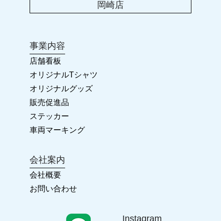
岡崎店
2023.01.25
卒団・卒業に!! オリジナルグッズ
事業内容
2022.11.23
店舗看板
2022-2023 年末年始のお休み
オリジナルTシャツ
オリジナルグッズ
2022.04.28
販売促進品
カラーズ岡崎店 リニューアルオープン!!
ステッカー
車両マーキング
2022.03.26
会社案内
2022年 ゴールデンウィークの臨時休業について
会社概要
お問い合わせ
2022.03.26
ホームページ ReNewal!!
Instagram