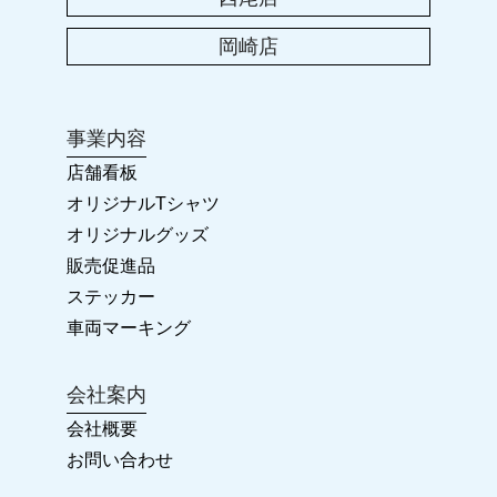
2023年 ゴールデンウィークのお休み
岡崎店
2023.01.25
卒団・卒業に!! オリジナルグッズ
事業内容
2022.11.23
店舗看板
2022-2023 年末年始のお休み
オリジナルTシャツ
オリジナルグッズ
2022.04.28
販売促進品
カラーズ岡崎店 リニューアルオープン!!
ステッカー
車両マーキング
2022.03.26
会社案内
2022年 ゴールデンウィークの臨時休業について
会社概要
お問い合わせ
2022.03.26
ホームページ ReNewal!!