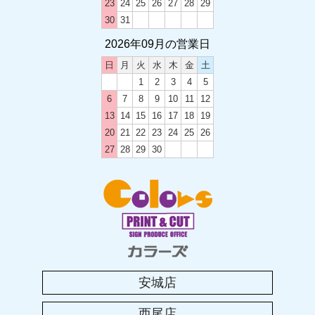
2024-2025 年末年始のお休み
23
24
25
26
27
28
29
30
31
2026年09月の営業日
2024.05.20
土曜日の営業時間変更のお知らせ
日
月
火
水
木
金
土
1
2
3
4
5
6
7
8
9
10
11
12
2023.12.12
13
14
15
16
17
18
19
2023-2024 年末年始のお休み
20
21
22
23
24
25
26
27
28
29
30
2023.08.19
カラーズ西尾店移転のお知らせ
2023.08.04
2023年 お盆休みのお知らせ
安城店
2023.04.25
西尾店